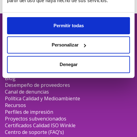
Leer más
→
partir del uso que haya hecho de sus servicios.
Permitir todas
Personalizar
Links
Materiales impresión 3D
Denegar
Contacto
Blog
Desempeño de proveedores
Canal de denuncias
Política Calidad y Medioambiente
Recursos
Perfiles de impresión
Proyectos subvencionados
Certificados Calidad ISO Winkle
Centro de soporte (FAQ’s)