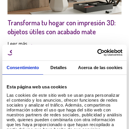
Transforma tu hogar con impresión 3D:
objetos útiles con acabado mate
Leer más
→
Novedades
Consentimiento
Detalles
Acerca de las cookies
Esta página web usa cookies
Las cookies de este sitio web se usan para personalizar
el contenido y los anuncios, ofrecer funciones de redes
sociales y analizar el tráfico. Además, compartimos
Bolígrafo 3D: qué es y para qué sirve con
información sobre el uso que haga del sitio web con
nuestros partners de redes sociales, publicidad y análisis
vídeo
web, quienes pueden combinarla con otra información
que les haya proporcionado o que hayan recopilado a