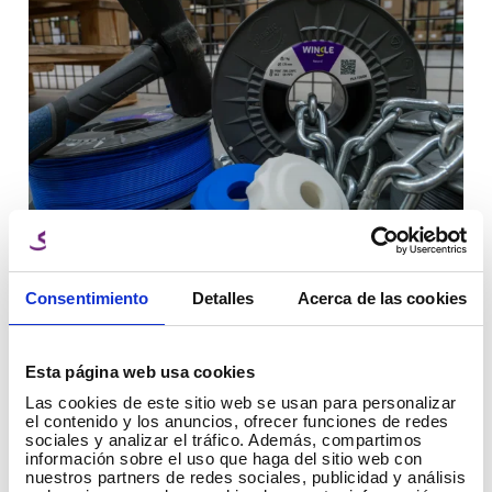
¡Nuevo PLA Tough! Nuestro último
lanzamiento
Consentimiento
Detalles
Acerca de las cookies
¡Nuevo PLA Tough! Nuestro último lanzamiento en
Esta página web usa cookies
respuesta a las crecientes demandas de nuestros
clientes. La clave está en satisfacer las necesidades
Las cookies de este sitio web se usan para personalizar
de resistencia y durabilidad en tus proyectos más
el contenido y los anuncios, ofrecer funciones de redes
sociales y analizar el tráfico. Además, compartimos
exigentes, proporcionando los resultados que
información sobre el uso que haga del sitio web con
buscabas. El filamento PLA Tough es uno de los
nuestros partners de redes sociales, publicidad y análisis