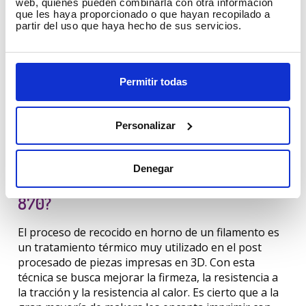
materiales más utilizados en la impresión 3D debido
web, quienes pueden combinarla con otra información
que les haya proporcionado o que hayan recopilado a
a sus cualidades. […]
partir del uso que haya hecho de sus servicios.
Leer más
→
Curiosidades 3D
Uncategorized
Permitir todas
Personalizar
Denegar
¿Qué es el proceso de recocido del PLA
870?
El proceso de recocido en horno de un filamento es
un tratamiento térmico muy utilizado en el post
procesado de piezas impresas en 3D. Con esta
técnica se busca mejorar la firmeza, la resistencia a
la tracción y la resistencia al calor. Es cierto que a la