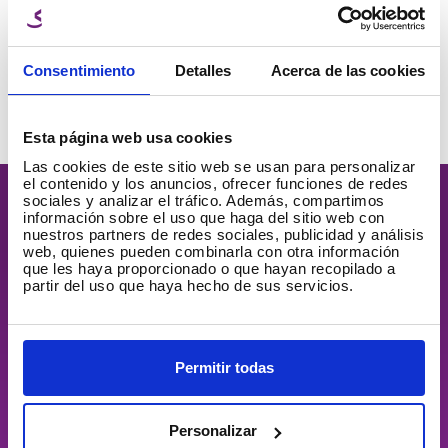
Consentimiento
Detalles
Acerca de las cookies
¡Estrenamos packaging!
Leer más
→
Esta página web usa cookies
Las cookies de este sitio web se usan para personalizar
el contenido y los anuncios, ofrecer funciones de redes
sociales y analizar el tráfico. Además, compartimos
información sobre el uso que haga del sitio web con
nuestros partners de redes sociales, publicidad y análisis
web, quienes pueden combinarla con otra información
que les haya proporcionado o que hayan recopilado a
partir del uso que haya hecho de sus servicios.
Links
Materiales impresión 3D
Contacto
Permitir todas
Blog
Desempeño de proveedores
Canal de denuncias
Personalizar
Política Calidad y Medioambiente