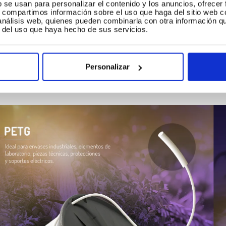
b se usan para personalizar el contenido y los anuncios, ofrecer
uál es el filamento más resistente para impresiones 3D?
s, compartimos información sobre el uso que haga del sitio web 
 análisis web, quienes pueden combinarla con otra información q
 respuesta a esta pregunta varía en función del tipo de res
r del uso que haya hecho de sus servicios.
tá claro que para
resistencia mecánica e impactos
el
P
n embargo, para resistencia de altas temperaturas o produc
Personalizar
Si se requiere resistencia a la intemperie, sin duda el rec