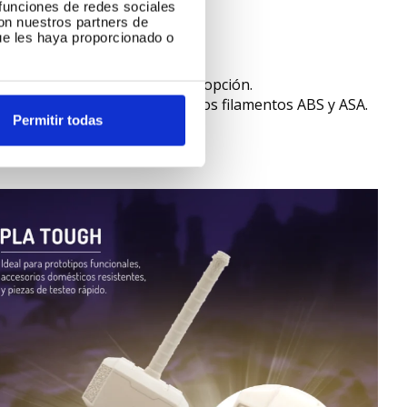
 funciones de redes sociales
con nuestros partners de
ue les haya proporcionado o
istencia que se busque.
LA Tough
es sin duda la mejor opción.
tos químicos son preferibles los filamentos ABS y ASA.
Permitir todas
omendable es el ASA.