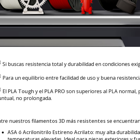
Si buscas resistencia total y durabilidad en condiciones exi
Para un equilibrio entre facilidad de uso y buena resistenc
El
PLA Tough
y el
PLA PRO
son superiores al PLA normal, p
ntual, no prolongada.
ntre nuestros
filamentos 3D más resistentes
se encuentran
ASA ó Acrilonitrilo Estireno Acrilato
: muy alta durabilid
temperaturas elevadas. Ideal para piezas exteriores y fu