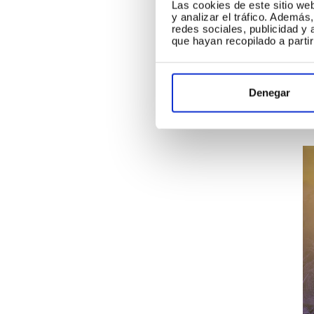
Las cookies de este sitio we
¿C
y analizar el tráfico. Ademá
redes sociales, publicidad y
La
que hayan recopilado a parti
Es
Si
Denegar