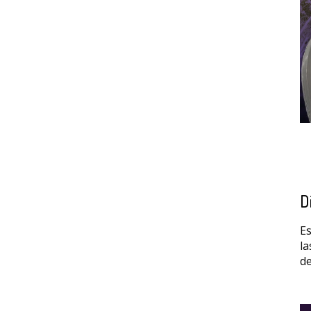
D
Es
la
de