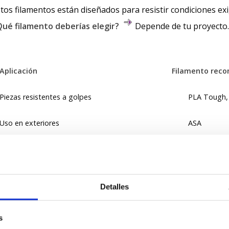
tos filamentos están diseñados para resistir condiciones e
Qué filamento deberías elegir?
Depende de tu proyecto.
Aplicación
Filamento recome
Piezas resistentes a golpes
PLA Tough, PL
Uso en exteriores
ASA
Entornos industriales o técnicos
ABS, PETG C
Alta precisión y estética
PLA HD
Detalles
s