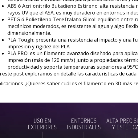
ABS ó Acrilonitrilo Butadieno Estireno
: alta resistenci
rayos UV que el ASA, es muy duradero en entornos indus
PETG
ó Polietileno Tereftalato Glicol
: equilibrio entre 
mecánicos moderados, es resistente al agua y algo flexi
dimensionalmente.
PLA Tough
: presenta una resistencia al impacto y una fu
impresión y rigidez del PLA.
PLA PRO
: es un filamento avanzado diseñado para aplica
impresión (más de 120 mm/s) junto a propiedades térmic
productividad y soporta temperaturas superiores a 95°C t
 este post exploramos en detalle las características de cad
licaciones. ¿Quieres saber cuál es el
filamento en 3D más r