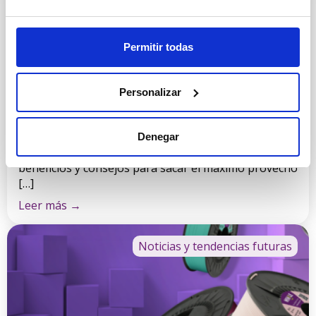
Noticias y tendencias futuras
PLA PRO de Winkle: Innovación en
filamentos para impresión 3D
Permitir todas
En Winkle, entendemos las necesidades tanto de
profesionales como de entusiastas, y por eso
estamos emocionados de anunciar el lanzamiento
Personalizar
del PLA PRO, nuestro nuevo filamento de alto
rendimiento que está diseñado para redefinir tus
proyectos de impresión 3D. En este artículo,
Denegar
exploramos en profundidad las características,
beneficios y consejos para sacar el máximo provecho
[…]
Leer más
→
Noticias y tendencias futuras