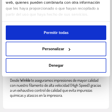
web, quienes pueden combinarla con otra información
¡Una capacidad de impresión en tiempo récord.
Diseñado
que les haya proporcionado o que hayan recopilado a
para imprimir a velocidades de hasta 600 mm/s
!
partir del uso que haya hecho de sus servicios.
En
Winkle
fabricamos nuestro filamento de alta velocidad
(High Speed) en España para
impresoras 3D con tecnología
FFF/FDM
. Diseñado con alta resistencia y contracción
Permitir todas
mínima que garantiza una extrusión suave y una excelente
adhesión, lo que permite una unión de capas impecable que
produce creaciones robustas y confiables.
Personalizar
Una de las características destacables de nuestro
filamento
de alta velocidad (High Speed)
es su
diámetro constante que
Denegar
promete un flujo uniforme, eliminando problemas comunes
como obstrucciones o burbujas.
Desde
Winkle
te aseguramos impresiones de mayor calidad
con nuestro filamento de alta velocidad (High Speed) gracias
a un exhaustivo control de calidad que evita impurezas
químicas y atascos en la impresora.