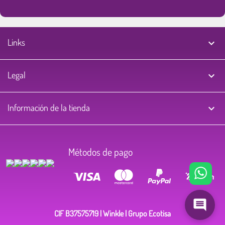
Links

Legal

Información de la tienda
keyboard_arrow_down
Métodos de pago
CIF B37575719 | Winkle | Grupo Ecotisa