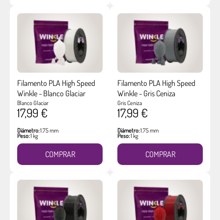
Filamento PLA High Speed
Filamento PLA High Speed
Winkle - Blanco Glaciar
Winkle - Gris Ceniza
Blanco Glaciar
Gris Ceniza
17,99 €
17,99 €
Diámetro:
1.75 mm
Diámetro:
1.75 mm
Peso:
1 kg
Peso:
1 kg
COMPRAR
COMPRAR