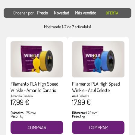
Ordenar por:
Precio
Novedad
Más vendido
OFERTA
Mostrando 1-7 de 7 artículo(s)
Filamento PLA High Speed
Filamento PLA High Speed
Winkle - Amarillo Canario
Winkle - Azul Celeste
Amarillo Canario
Azul Celeste
17,99 €
17,99 €
Diámetro:
1.75 mm
Diámetro:
1.75 mm
Peso:
1 kg
Peso:
1 kg
COMPRAR
COMPRAR