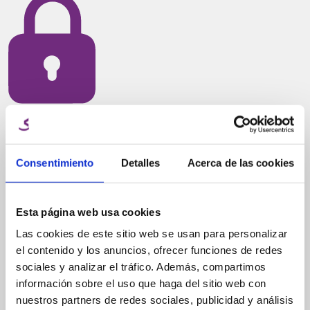
100% Pagos seguros
Consentimiento
Detalles
Acerca de las cookies
Filamento
PLA High Speed (Alta
Esta página web usa cookies
Velocidad)
Las cookies de este sitio web se usan para personalizar
el contenido y los anuncios, ofrecer funciones de redes
sociales y analizar el tráfico. Además, compartimos
información sobre el uso que haga del sitio web con
El
PLA Alta Velocidad (High Speed)
ha sido meticulosamente
nuestros partners de redes sociales, publicidad y análisis
diseñado para el impresor que exige calidad y eficiencia.