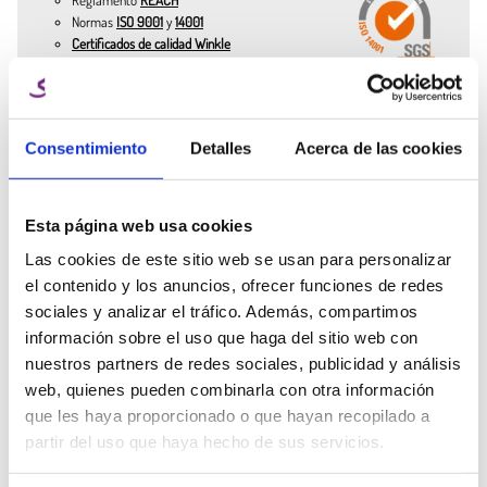
Normas
ISO 9001
y
14001
Colores disponibles en el PLA HD Pastel de 1.75 mm:
Certificados de calidad Winkle
Cúrcuma: intenso y cálido, ideal para piezas con personalidad
marcada.
Amarillo Plátano: delicado y sutil, perfecto para juguetes o elementos
infantiles.
Consentimiento
Detalles
Acerca de las cookies
¿Necesitas ayuda
Azul Nube: suave y relajante, muy usado en maquetas y elementos
Ana Manchado
de un experto?
decorativos.
Key Account Manager
Azul Turquesa: refrescante y moderno, excelente para prototipos
Habla con el equipo Winkle y
tecnológicos.
Esta página web usa cookies
info@winkle.shop
recibe ayuda experta para
Rosa Algodón de Azúcar: dulce y sofisticado, ideal para bisutería y
mejorar tus resultados 3D
Las cookies de este sitio web se usan para personalizar
figuras decorativas.
(+34) 666 31 83 92
el contenido y los anuncios, ofrecer funciones de redes
Compatible con la mayoría de impresoras 3D gracias a su rango de
sociales y analizar el tráfico. Además, compartimos
impresión (190–230 ºC en nozzle y 50–70 ºC en cama). El Filamento
información sobre el uso que haga del sitio web con
PLA de 1.75 mm de Winkle es sinónimo de estabilidad, calidad y
nuestros partners de redes sociales, publicidad y análisis
facilidad de uso. Está disponible en bobinas de 300 g y 1 kg.
Ficha técnica
Parámetros de
Recursos 3D
web, quienes pueden combinarla con otra información
impresión
que les haya proporcionado o que hayan recopilado a
partir del uso que haya hecho de sus servicios.
Otros clientes también compraron