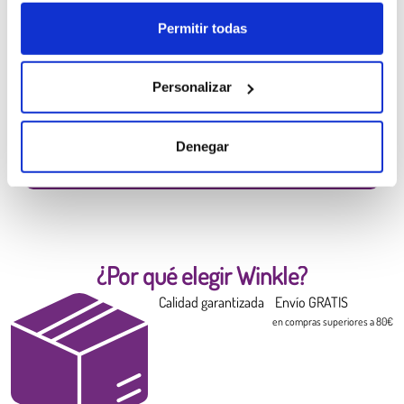
Permitir todas
Filamento PLA HD Winkle
Amarillo Canario
6,99 €
Personalizar
Diámetro:
1.75 mm
Peso:
0.300 kg
Denegar
COMPRAR
¿Por qué elegir Winkle?
Calidad garantizada
Envío GRATIS
en compras superiores a 80€