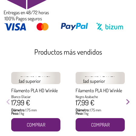
Entregas en 48/72 horas
100% Pagos seguros
Productos más vendidos
Filamento PLA HD Winkle
Filamento PLA HD Winkle
Blanco Glaciar
Negro Azabache
17,99 €
17,99 €
Diámetro:
1.75 mm
Diámetro:
1.75 mm
Peso:
1 kg
Peso:
1 kg
COMPRAR
COMPRAR