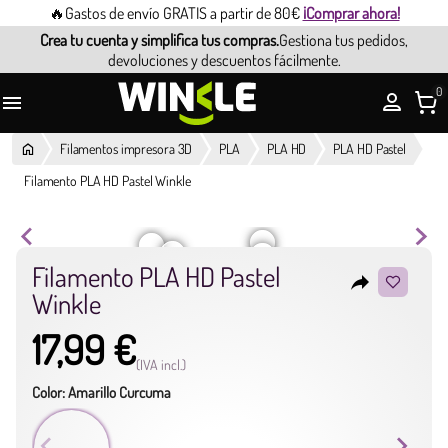
🔥Gastos de envío GRATIS a partir de 80€
¡Comprar ahora!
Crea tu cuenta y simplifica tus compras.
Gestiona tus pedidos,
devoluciones y descuentos fácilmente.
0

Filamentos impresora 3D
PLA
PLA HD
PLA HD Pastel
Filamento PLA HD Pastel Winkle
Filamento PLA HD Pastel
reply
Winkle
17,99 €
(IVA incl.)
Color: Amarillo Curcuma