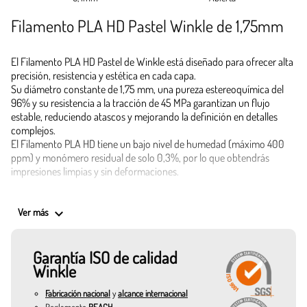
Filamento PLA HD Pastel Winkle de 1,75mm
El Filamento PLA HD Pastel de Winkle está diseñado para ofrecer alta
precisión, resistencia y estética en cada capa.
Su diámetro constante de 1,75 mm, una pureza estereoquímica del
96% y su resistencia a la tracción de 45 MPa garantizan un flujo
estable, reduciendo atascos y mejorando la definición en detalles
complejos.
El Filamento PLA HD tiene un bajo nivel de humedad (máximo 400
ppm) y monómero residual de solo 0,3%, por lo que obtendrás
impresiones limpias y sin deformaciones.
Aplicaciones Filamento PLA HD Pastel Winkle
keyboard_arrow_down
Ver más
Perfecto para prototipos 3D, piezas decorativas, accesorios
personalizados, maquetas de arquitectura, juguetes, bisutería
creativa y elementos de diseño con un efecto visual suave y sutil.
Garantía ISO de calidad
Si buscas comprar Filamento PLA HD con excelente rendimiento y
Winkle
acabado profesional, este es el mejor filamento para tus impresiones
3D más exigentes.
Fabricación nacional
y
alcance internacional
Reglamento
REACH