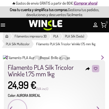
🔥Gastos de envío GRATIS a partir de 80€
¡Comprar ahora!
Crea tu cuenta y simplifica tus compras.
Gestiona tus pedidos,
devoluciones y descuentos fácilmente.
0

Filamentos impresora 3D
PLA
PLA Silk (Seda)
PLA Silk Multicolor
Filamento PLA Silk Tricolor Winkle 1.75 mm 1kg
Filamento PLA Silk Tricolor
reply
Winkle 1.75 mm 1kg
24,99 €
(IVA incl.)
Color: AURORA BOREAL