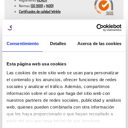
los efectos tricromáticos se cambian según la luz y el ángulo de
Normas
ISO 9001
y
14001
observación, generando un resultado hipnótico y sofisticado.
Certificados de calidad Winkle
Ventajas del PLA Seda Tricolor
Filamento tricromático: tres colores en un mismo hilo.
¿Necesitas ayuda
Ana Manchado
Superficie brillante y lisa sin necesidad de acabados adicionales.
Consentimiento
Detalles
Acerca de las cookies
de un experto?
Key Account Manager
Excelente adhesión a la cama y compatibilidad con impresoras
3D de 1,75 mm.
Habla con el equipo Winkle y
Fácil de imprimir, sin deformaciones y con resultado profesional.
info@winkle.shop
recibe ayuda experta para
Esta página web usa cookies
mejorar tus resultados 3D
(+34) 666 31 83 92
Las cookies de este sitio web se usan para personalizar
el contenido y los anuncios, ofrecer funciones de redes
Aplicaciones del PLA Seda Tricolor
sociales y analizar el tráfico. Además, compartimos
información sobre el uso que haga del sitio web con
Decoración y hogar: jarrones, lámparas, organizadores y
Ficha técnica
Parámetros de
Recursos 3D
nuestros partners de redes sociales, publicidad y análisis
accesorios con efecto estético superior.
impresión
web, quienes pueden combinarla con otra información
Arte y escultura: bustos, figuras low-poly y piezas helicoidales
con transiciones de color en 360°.
que les haya proporcionado o que hayan recopilado a
Accesorios y joyería: colgantes, broches, llaveros y medallones
Otros clientes también compraron
partir del uso que haya hecho de sus servicios.
con brillo intenso sin postprocesado.