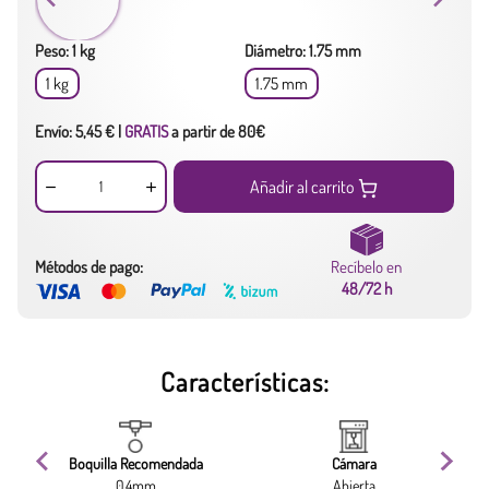
Peso: 1 kg
Diámetro: 1.75 mm
1 kg
1.75 mm
Envío: 5,45 € |
GRATIS
a partir de 80€
Añadir al carrito
Métodos de pago:
Recíbelo en
48/72 h
Características:
Boquilla Recomendada
Cámara
0,4mm
Abierta