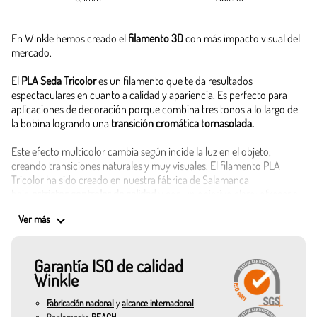
En Winkle hemos creado el
filamento 3D
con más impacto visual del
mercado.
El
PLA Seda Tricolor
es un filamento que te da resultados
espectaculares en cuanto a calidad y apariencia. Es perfecto para
aplicaciones de decoración porque combina tres tonos a lo largo de
la bobina logrando una
transición cromática tornasolada.
Este efecto multicolor cambia según incide la luz en el objeto,
creando transiciones naturales y muy visuales. El filamento PLA
Tricolor ha sido creado en nuestra fábrica de Salamanca
bajo
estrictos controles de calidad
y con un objetivo claro: ofrecer a
nuestros clientes el filamento
3D más llamativo del mercado
.
keyboard_arrow_down
Ver más
A diferencia de los filamentos
“rainbow”
, donde los cambios de color
son segmentados, este filamento combina de forma continua tres
Garantía ISO de calidad
tonos, logrando transiciones naturales y sorprendentes.
Winkle
Te vas a sorprender por su
acabado sedoso y brillante
. Además, tiene
Fabricación nacional
y
alcance internacional
una ligera textura satinada que recuerda a la seda real, mientras que
Reglamento
REACH