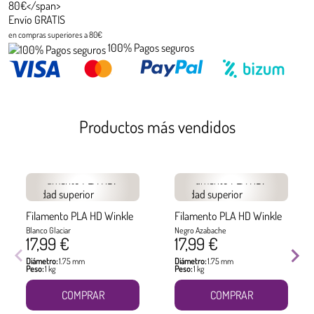
Envío GRATIS
en compras superiores a 80€
100% Pagos seguros
Productos más vendidos
Filamento PLA HD Winkle
Filamento PLA HD Winkle
Blanco Glaciar
Negro Azabache
17,99 €
17,99 €
Diámetro:
1.75 mm
Diámetro:
1.75 mm
Peso:
1 kg
Peso:
1 kg
COMPRAR
COMPRAR