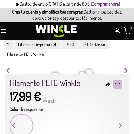
🔥Gastos de envío GRATIS a partir de 80€
¡Comprar ahora!
Crea tu cuenta y simplifica tus compras.
Gestiona tus pedidos,
devoluciones y descuentos fácilmente.
0

Filamentos impresora 3D
PETG
PETG Estándar
Filamento PETG Winkle
Filamento PETG Winkle
reply
17,99 €
(IVA incl.)
Color: Transparente