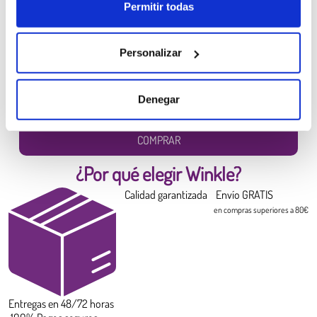
Permitir todas
Filamento PLA HD Winkle
Personalizar
Amarillo Canario
6,99 €
Denegar
Diámetro:
1.75 mm
Peso:
0.300 kg
COMPRAR
¿Por qué elegir Winkle?
Calidad garantizada
Envío GRATIS
en compras superiores a 80€
Entregas en 48/72 horas