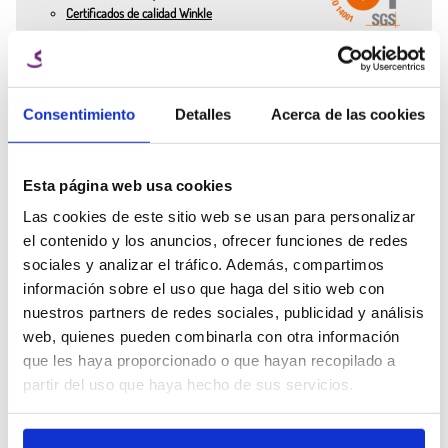
Certificados de calidad Winkle
300 g – Ideal para pruebas o pequeños proyectos.
1 kg – El estándar para uso regular.
3 kg – Perfecto para producciones largas o uso profesional.
¿Necesitas ayuda
Aplicaciones del Filamento PETG para impresión 3D
Consentimiento
Detalles
Acerca de las cookies
Ana Manchado
de un experto?
Key Account Manager
Piezas mecánicas resistentes.
Prototipos funcionales.
Habla con el equipo Winkle y
Modelos arquitectónicos y decorativos.
info@winkle.shop
Esta página web usa cookies
recibe ayuda experta para
Soportes, carcasas y componentes técnicos.
mejorar tus resultados 3D
Las cookies de este sitio web se usan para personalizar
Piezas para exteriores gracias a su resistencia a la humedad.
(+34) 666 31 83 92
el contenido y los anuncios, ofrecer funciones de redes
Envases o componentes en contacto con líquidos.
sociales y analizar el tráfico. Además, compartimos
información sobre el uso que haga del sitio web con
Características clave del Filamento PETG
nuestros partners de redes sociales, publicidad y análisis
- Alta resistencia mecánica y térmica.
web, quienes pueden combinarla con otra información
- Buen acabado visual.
Ficha técnica
Parámetros de
Recursos 3D
que les haya proporcionado o que hayan recopilado a
- Resistencia química y ambiental.
impresión
- Menor fragilidad que el PLA.
partir del uso que haya hecho de sus servicios.
- Fácil de imprimir en comparación con el AB.
Otros clientes también compraron