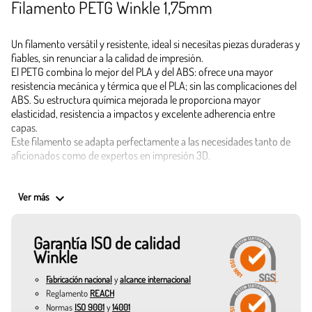
Filamento PETG Winkle 1,75mm
Un filamento versátil y resistente, ideal si necesitas piezas duraderas y
fiables, sin renunciar a la calidad de impresión.
El PETG combina lo mejor del PLA y del ABS: ofrece una mayor
resistencia mecánica y térmica que el PLA; sin las complicaciones del
ABS. Su estructura química mejorada le proporciona mayor
elasticidad, resistencia a impactos y excelente adherencia entre
capas.
Este filamento se adapta perfectamente a las necesidades tanto de
aficionados como de expertos en impresión 3D.
Una vez impreso, el PETG destaca por su resistencia a la humedad, los
keyboard_arrow_down
rayos UV y los productos químicos, lo que lo convierte en una opción
Ver más
fiable para piezas expuestas a condiciones exigentes.
Garantía ISO de calidad
Con diámetros precisos de 1,75 mm, este Filamento PETG se funde
Winkle
uniformemente a temperaturas entre 220ºC y 240ºC, asegurando
impresiones limpias, sin warping, y con gran detalle. La cama
Fabricación nacional
y
alcance internacional
recomendada entre 60ºC y 80ºC.
Reglamento
REACH
Normas
ISO 9001
y
14001
Dispones de tres presentaciones para elegir según tus necesidades: