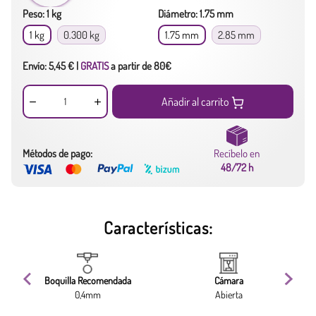
Peso: 1 kg
Diámetro: 1.75 mm
1 kg
0.300 kg
1.75 mm
2.85 mm
Envío: 5,45 € |
GRATIS
a partir de 80€
Añadir al carrito
Métodos de pago:
Recíbelo en
48/72 h
Características:
Boquilla Recomendada
Cámara
0,4mm
Abierta