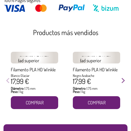
100% Pagos seguros
Productos más vendidos
Filamento PLA HD Winkle
Filamento PLA HD Winkle
Blanco Glaciar
Negro Azabache
17,99 €
17,99 €
Diámetro:
1.75 mm
Diámetro:
1.75 mm
Peso:
1 kg
Peso:
1 kg
COMPRAR
COMPRAR