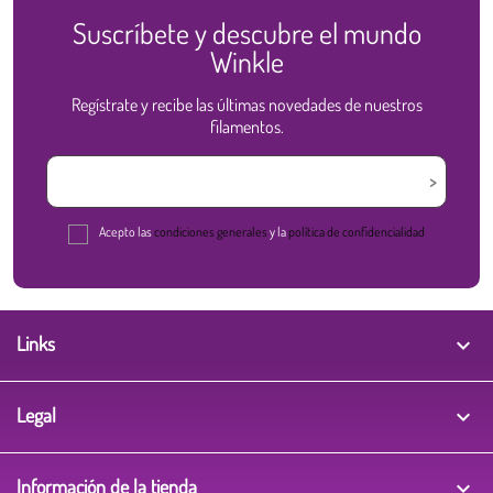
Suscríbete y descubre el mundo
Winkle
Regístrate y recibe las últimas novedades de nuestros
filamentos.
Acepto las
condiciones generales
y la
política de confidencialidad
Links

Legal

Información de la tienda
keyboard_arrow_down