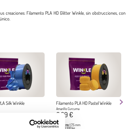
us creaciones: Filamento PLA HD Glitter Winkle, sin obstrucciones, con
único.
LA Silk Winkle
Filamento PLA HD Pastel Winkle
Amarillo Curcuma
6,99 €
 mm
Diámetro:
1.75 mm
Peso:
0.300 kg