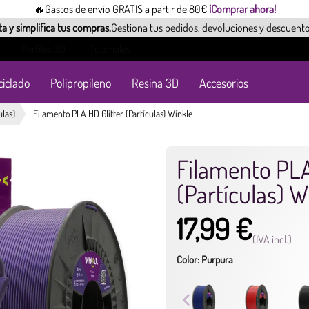
🔥Gastos de envío GRATIS a partir de 80€
¡Comprar ahora!
a y simplifica tus compras.
Gestiona tus pedidos, devoluciones y descuento
Perfiles 3D
Tutoriales
ciclado
Polipropileno
Resina 3D
Accesorios
ulas)
Filamento PLA HD Glitter (Partículas) Winkle
Filamento PLA
(Partículas) W
17,99 €
(IVA incl.)
Color: Purpura