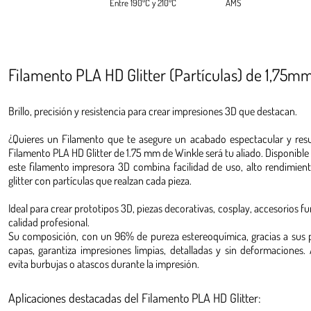
Entre 190ºC y 210ºC
AMS
Filamento PLA HD Glitter (Partículas) de 1,75m
Brillo, precisión y resistencia para crear impresiones 3D que destacan.
¿Quieres un Filamento que te asegure un acabado espectacular y resul
Filamento PLA HD Glitter de 1.75 mm de Winkle será tu aliado. Disponible
este filamento impresora 3D combina facilidad de uso, alto rendimien
glitter con partículas que realzan cada pieza.
Ideal para crear prototipos 3D, piezas decorativas, cosplay, accesorios f
calidad profesional.
Su composición, con un 96% de pureza estereoquímica, gracias a sus par
capas, garantiza impresiones limpias, detalladas y sin deformacione
evita burbujas o atascos durante la impresión.
Aplicaciones destacadas del Filamento PLA HD Glitter: