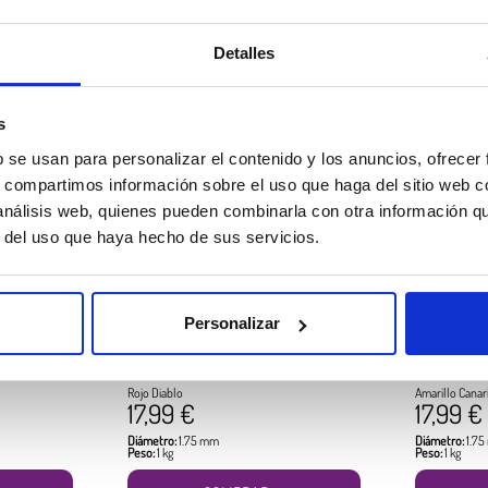
COMPRAR
Detalles
Productos más vendidos
s
b se usan para personalizar el contenido y los anuncios, ofrecer
s, compartimos información sobre el uso que haga del sitio web 
 análisis web, quienes pueden combinarla con otra información q
r del uso que haya hecho de sus servicios.
Personalizar
e
Filamento PLA HD Winkle
Filamento 
Rojo Diablo
Amarillo Canar
17,99 €
17,99 €
Diámetro:
1.75 mm
Diámetro:
1.7
Peso:
1 kg
Peso:
1 kg