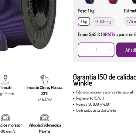
Peso: 1 kg
Diámet
1 kg
0.300 kg
1.75
Envío: 5,45 € |
GRATIS
a partir de
Añadi
Garantía ISO de calida
Winkle
Flowrate
Impacto Charpy Muesca,
Fabricación nacional
y
alcance internacional
g/ 10 min
23ºC
Reglamento
REACH
≤5 kJ/m²
Normas
ISO 9001
y
14001
Certificados de calidad Winkle
ad de impresión
Velocidad Volumétrica
-90 mm/s
Máxima