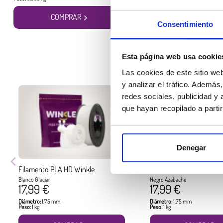
COMPRAR
COMPRAR
Consentimiento
Esta página web usa cookie
Las cookies de este sitio we
y analizar el tráfico. Ademá
redes sociales, publicidad y
que hayan recopilado a parti
Denegar
Filamento PLA HD Winkle
Filamento PLA HD Winkl
Blanco Glaciar
Negro Azabache
17,99 €
17,99 €
Diámetro:
1.75 mm
Diámetro:
1.75 mm
Peso:
1 kg
Peso:
1 kg