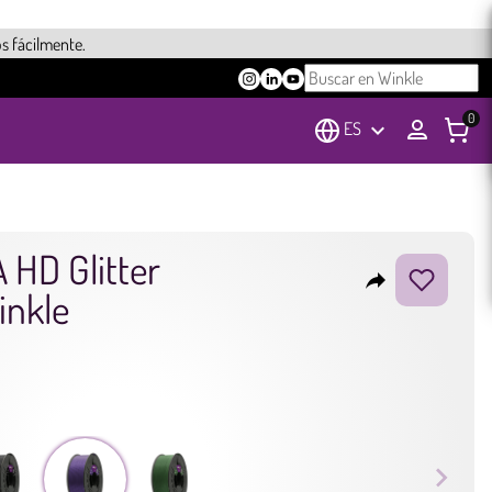
s fácilmente.
0
ES
keyboard_arrow_down
 HD Glitter
reply
inkle