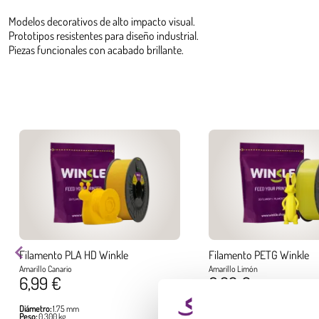
Modelos decorativos de alto impacto visual.
Prototipos resistentes para diseño industrial.
Piezas funcionales con acabado brillante.
Filamento PLA HD Winkle
Filamento PETG Winkle
Amarillo Canario
Amarillo Limón
6,99 €
6,99 €
Diámetro:
1.75 mm
Diámetro:
1.75 mm
Peso:
0.300 kg
Peso:
0.300 kg