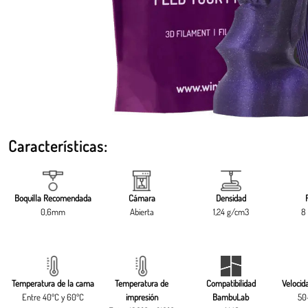
Características:
Boquilla Recomendada
Cámara
Densidad
0,6mm
Abierta
1,24 g/cm3
8 
Temperatura de la cama
Temperatura de
Compatibilidad
Velocid
Entre 40ºC y 60ºC
impresión
BambuLab
50