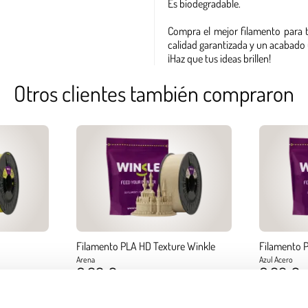
Es biodegradable.
Compra el mejor filamento para t
calidad garantizada y un acabado 
¡Haz que tus ideas brillen!
Otros clientes también compraron
Filamento PLA HD Texture Winkle
Filamento P
Arena
Azul Acero
6,99 €
6,99 €
Diámetro:
1.75 mm
Diámetro:
1.75
Peso:
0.300 kg
Peso:
0.300 kg