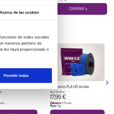
COMPRAR
COMPRAR
Acerca de las cookies
 funciones de redes sociales
con nuestros partners de
ue les haya proporcionado o
Permitir todas
PLA HD Winkle
Filamento PLA HD Winkle
io
Azul Pacifico
17,99 €
5 mm
Diámetro:
1.75 mm
Peso:
1 kg