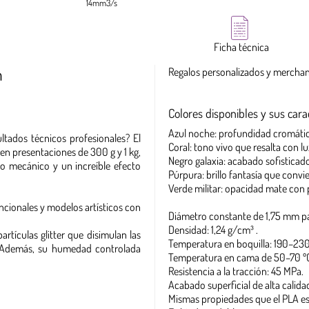
14mm3/s
Ficha técnica
m
Regalos personalizados y merchan
Colores disponibles y sus cara
Azul noche: profundidad cromática 
tados técnicos profesionales? El
Coral: tono vivo que resalta con lu
 en presentaciones de 300 g y 1 kg,
Negro galaxia: acabado sofisticado
to mecánico y un increíble efecto
Púrpura: brillo fantasía que convie
Verde militar: opacidad mate con pa
uncionales y modelos artísticos con
Diámetro constante de 1,75 mm pa
Densidad: 1,24 g/cm³ .
tículas glitter que disimulan las
Temperatura en boquilla: 190–230
s. Además, su humedad controlada
Temperatura en cama de 50–70 º
Resistencia a la tracción: 45 MPa.
Acabado superficial de alta calidad
Mismas propiedades que el PLA es