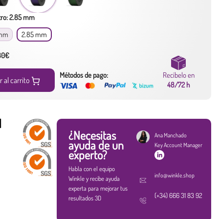
ro: 2.85 mm
 mm
2.85 mm
 80€
Métodos de pago:
Recíbelo en
r al carrito
48/72 h
d
¿Necesitas
Ana Manchado
ayuda de un
Key Account Manager
experto?
Habla con el equipo
info@winkle.shop
Winkle y recibe ayuda
experta para mejorar tus
(+34) 666 31 83 92
resultados 3D