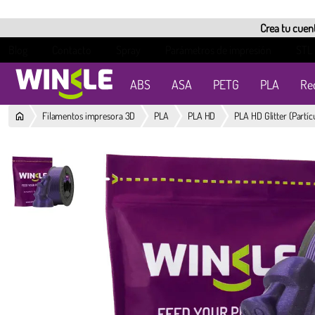
Crea tu cuent
Blog
Contacto
Spray
Parámetros de impresión
STL
ABS
ASA
PETG
PLA
Re
Filamentos impresora 3D
PLA
PLA HD
PLA HD Glitter (Partíc