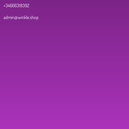
+34666318392
admin@winkle.shop