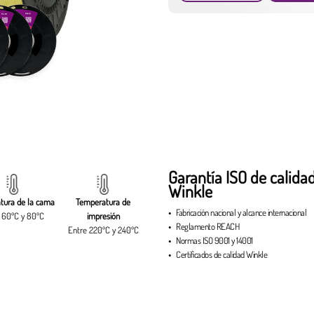
Garantía ISO de calida
Winkle
tura de la cama
Temperatura de
Fabricación nacional
y
alcance internacional
 60ºC y 80ºC
impresión
Reglamento
REACH
Entre 220ºC y 240ºC
Normas
ISO 9001
y
14001
Certificados de calidad Winkle