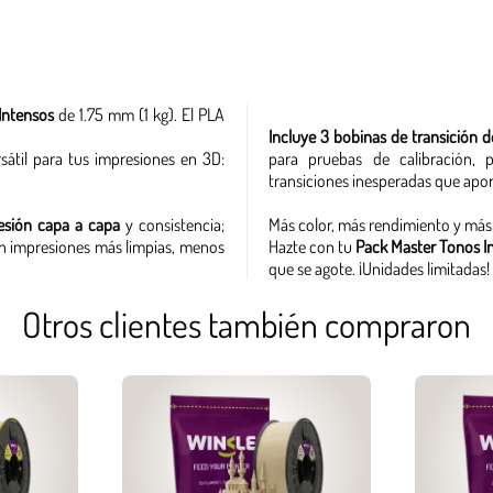
Intensos
de 1.75 mm (1 kg). El PLA
Incluye 3 bobinas de transición
átil para tus impresiones en 3D:
para pruebas de calibración, p
transiciones inesperadas que apo
esión capa a capa
y consistencia;
Más color, más rendimiento y más 
 en impresiones más limpias, menos
Hazte con tu
Pack Master Tonos I
que se agote. ¡Unidades limitadas!
Otros clientes también compraron