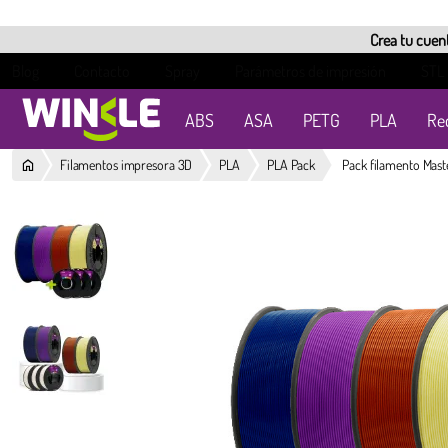
Crea tu cuent
Blog
Contacto
Spray
Parámetros de impresión
STL
ABS
ASA
PETG
PLA
Re
Filamentos impresora 3D
PLA
PLA Pack
Pack filamento Maste