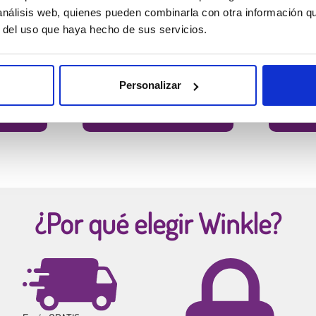
 análisis web, quienes pueden combinarla con otra información q
r del uso que haya hecho de sus servicios.
e
Filamento PLA HD Winkle
Filamento 
Rojo Diablo
Amarillo Canar
17,99 €
17,99 €
Diámetro:
1.75 mm
Diámetro:
1.7
Personalizar
Peso:
1 kg
Peso:
1 kg
COMPRAR
¿Por qué elegir Winkle?