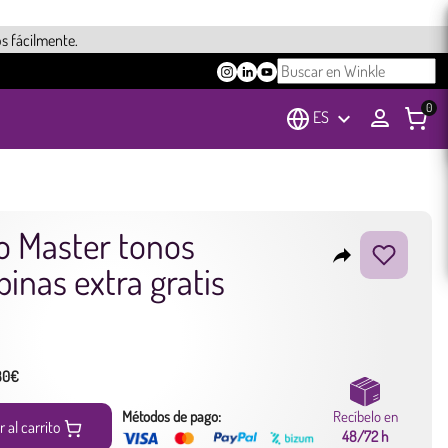
s fácilmente.
0
ES
keyboard_arrow_down
o Master tonos
reply
binas extra gratis
 80€
Métodos de pago:
Recíbelo en
r al carrito
48/72 h