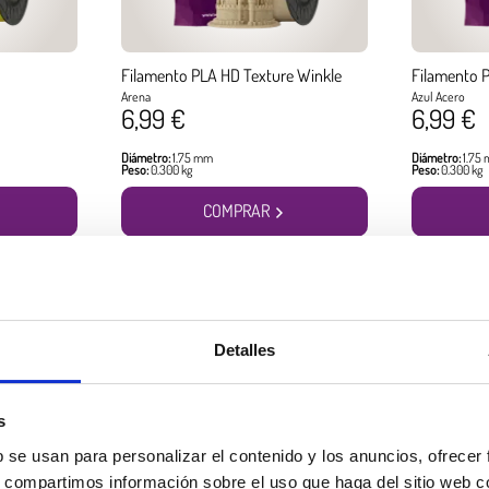
Filamento PLA HD Texture Winkle
Filamento P
Arena
Azul Acero
6,99 €
6,99 €
Diámetro:
1.75 mm
Diámetro:
1.75
Peso:
0.300 kg
Peso:
0.300 kg
COMPRAR
Productos más vendidos
Detalles
s
b se usan para personalizar el contenido y los anuncios, ofrecer
s, compartimos información sobre el uso que haga del sitio web 