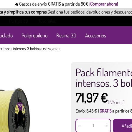
🔥Gastos de envío GRATIS a partir de 80€
¡Comprar ahora!
a y simplifica tus compras.
Gestiona tus pedidos, devoluciones y descuento
Perfiles 3D
Tutoriales
ciclado
Polipropileno
Resina 3D
Accesorios
r tonos intensos. 3 bobinas extra gratis
Pack filament
intensos. 3 bo
71,97 €
(IVA incl.)
Envío: 5,45 € |
GRATIS
a partir de
Añadi