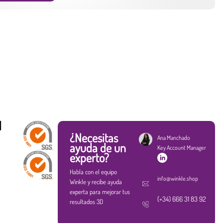
d
¿Necesitas
Ana Manchado
ayuda de un
Key Account Manager
experto?
Habla con el equipo
info@winkle.shop
Winkle y recibe ayuda
experta para mejorar tus
(+34) 666 31 83 92
resultados 3D