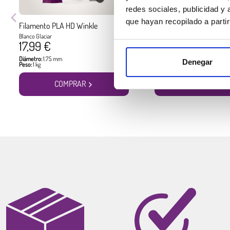
redes sociales, publicidad y
que hayan recopilado a parti
Filamento PLA HD Winkle
Filamento PLA HD Winkl
Blanco Glaciar
Negro Azabache
17,99 €
17,99 €
Diámetro:
1.75 mm
Diámetro:
1.75 mm
Denegar
Peso:
1 kg
Peso:
1 kg
COMPRAR
COMPRAR