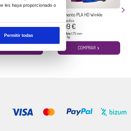
ue les haya proporcionado o
PLA HD Winkle
Filamento PLA HD Winkle
io
Azul Pacifico
17,99 €
5 mm
Diámetro:
1.75 mm
Permitir todas
Peso:
1 kg
COMPRAR
COMPRAR