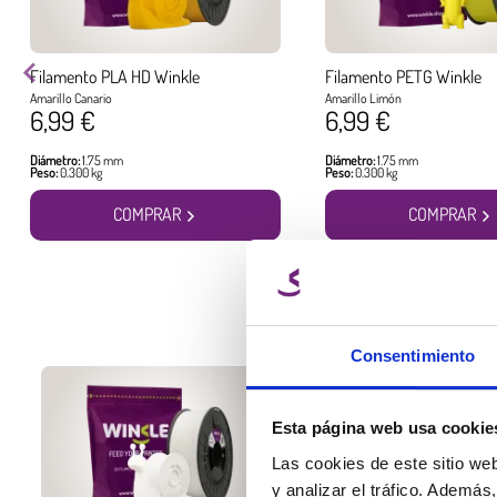
Filamento PLA HD Winkle
Filamento PETG Winkle
Amarillo Canario
Amarillo Limón
6,99 €
6,99 €
Diámetro:
1.75 mm
Diámetro:
1.75 mm
Peso:
0.300 kg
Peso:
0.300 kg
COMPRAR
COMPRAR
Consentimiento
Esta página web usa cookie
Las cookies de este sitio we
y analizar el tráfico. Ademá