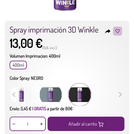
Spray imprimación 3D Winkle
reply
13,00 €
(IVA incl.)
Volumen Imprimacion: 400ml
400ml
Color Spray: NEGRO
Envío: 5,45 € |
GRATIS
a partir de 80€
Añadir al carrito