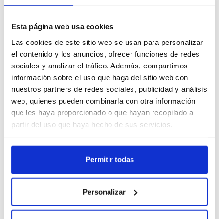
info@winkle.shop
recibe ayuda experta para
punto.
mejorar tus resultados 3D
Aplica 2–3 capas, dejando secar 1–2 minutos entre ellas.
(+34) 666 31 83 92
Esta página web usa cookies
Trabaja en un área ventilada. Usa guantes y evita temperaturas
extremas.
Las cookies de este sitio web se usan para personalizar
Incluye difusor para máxima precisión y control del spray. Una
el contenido y los anuncios, ofrecer funciones de redes
vez seco, obtendrás una superficie adherente, uniforme y
sociales y analizar el tráfico. Además, compartimos
resistente, lista para aplicar cualquier técnica de pintura.
información sobre el uso que haga del sitio web con
Ficha técnica
Recursos 3D
nuestros partners de redes sociales, publicidad y análisis
▶︎ Pide nuestro spray y transformarás la apariencia de tus impresiones en
web, quienes pueden combinarla con otra información
minutos.
que les haya proporcionado o que hayan recopilado a
Otros clientes también compraron
partir del uso que haya hecho de sus servicios.
⚡Consejos Winkle:
Evita aplicar el spray en ambientes muy secos, calurosos o fríos, ya que las
condiciones extremas pueden afectar el acabado final. Se recomienda
Permitir todas
utilizarlo a temperatura ambiente (alrededor de 20 °C) para garantizar una
aplicación uniforme y evitar la formación de superficies rugosas.
Personalizar
Filamento PLA HD Winkle
Amarillo Canario
6,99 €