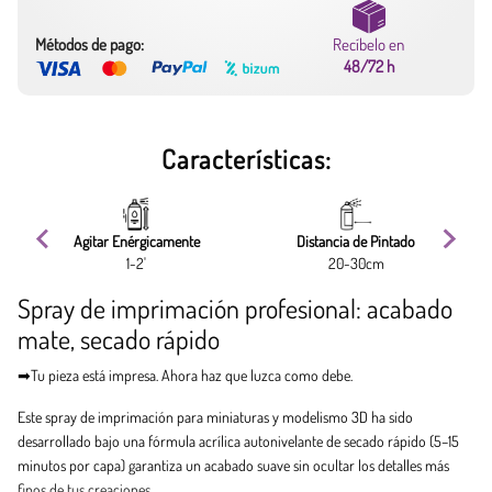
Métodos de pago:
Recíbelo en
48/72 h
Características:
Agitar Enérgicamente
Distancia de Pintado
Nú
/l
1-2'
20-30cm
Spray de imprimación profesional: acabado
mate, secado rápido
➡︎Tu pieza está impresa. Ahora haz que luzca como debe.
Este spray de imprimación para miniaturas y modelismo 3D ha sido
desarrollado bajo una fórmula acrílica autonivelante de secado rápido (5–15
minutos por capa) garantiza un acabado suave sin ocultar los detalles más
finos de tus creaciones