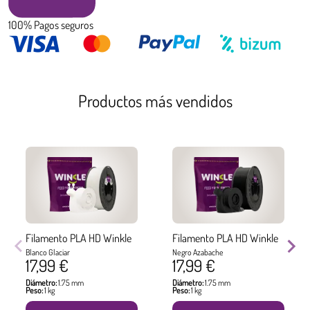
100% Pagos seguros
Productos más vendidos
Filamento PLA HD Winkle
Filamento PLA HD Winkle
Blanco Glaciar
Negro Azabache
17,99 €
17,99 €
Diámetro:
1.75 mm
Diámetro:
1.75 mm
Peso:
1 kg
Peso:
1 kg