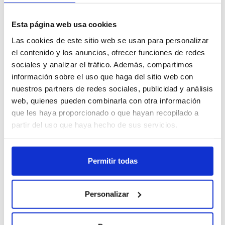
Disponible en presentaciones de 250 g, 1 kg, 3 kg, 5 kg y 8 kg, este
(+34) 666 31 83 92
filamento se adapta tanto a pequeños makers como a fabricantes
Esta página web usa cookies
que imprimen en volumen.
Las cookies de este sitio web se usan para personalizar
el contenido y los anuncios, ofrecer funciones de redes
Aplicaciones del Filamento ABS 1.75 mm:
sociales y analizar el tráfico. Además, compartimos
Ficha técnica
Parámetros de
Recursos 3D
información sobre el uso que haga del sitio web con
Prototipos funcionales con excelente estabilidad térmica
impresión
nuestros partners de redes sociales, publicidad y análisis
Componentes mecánicos como manijas, calibres, protectores y
soportes
web, quienes pueden combinarla con otra información
Diseño industrial para piezas de uso final
Otros clientes también compraron
que les haya proporcionado o que hayan recopilado a
Artículos resistentes al impacto, ideales para ingeniería y educación
partir del uso que haya hecho de sus servicios.
Permitir todas
Filamento PLA HD Winkle
Personalizar
Amarillo Canario
6,99 €