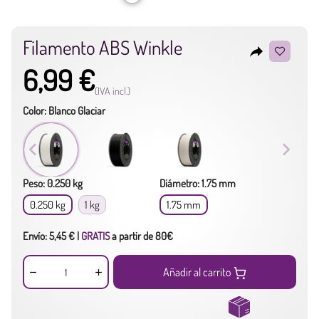
Filamento ABS Winkle
reply
6,99 €
(IVA incl.)
Color: Blanco Glaciar
Peso: 0.250 kg
Diámetro: 1.75 mm
0.250 kg
1 kg
1.75 mm
Envío: 5,45 € |
GRATIS
a partir de 80€
Añadir al carrito