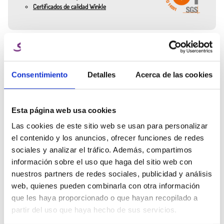
Certificados de calidad Winkle
300 g – Ideal para pruebas o pequeños proyectos.
1 kg – El estándar para uso regular.
3 kg – Perfecto para producciones largas o uso profesional.
¿Necesitas ayuda
Aplicaciones del Filamento PETG para impresión 3D
Ana Manchado
de un experto?
Key Account Manager
Piezas mecánicas resistentes.
Consentimiento
Detalles
Acerca de las cookies
Prototipos funcionales.
Habla con el equipo Winkle y
Modelos arquitectónicos y decorativos.
info@winkle.shop
recibe ayuda experta para
Soportes, carcasas y componentes técnicos.
mejorar tus resultados 3D
Esta página web usa cookies
Piezas para exteriores gracias a su resistencia a la humedad.
(+34) 666 31 83 92
Envases o componentes en contacto con líquidos.
Las cookies de este sitio web se usan para personalizar
el contenido y los anuncios, ofrecer funciones de redes
Características clave del Filamento PETG
sociales y analizar el tráfico. Además, compartimos
- Alta resistencia mecánica y térmica.
información sobre el uso que haga del sitio web con
- Buen acabado visual.
nuestros partners de redes sociales, publicidad y análisis
Ficha técnica
Parámetros de
Recursos 3D
- Resistencia química y ambiental.
web, quienes pueden combinarla con otra información
impresión
- Menor fragilidad que el PLA.
que les haya proporcionado o que hayan recopilado a
- Fácil de imprimir en comparación con el AB.
partir del uso que haya hecho de sus servicios.
Otros clientes también compraron