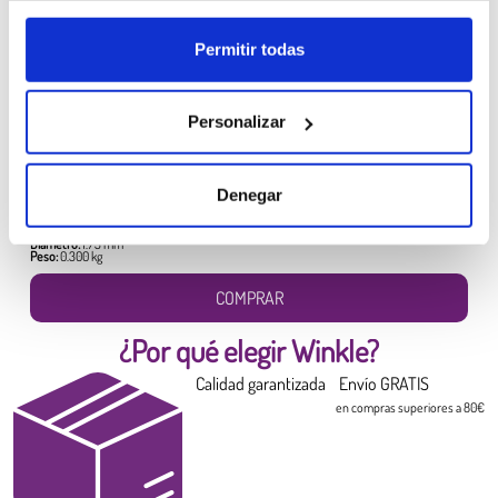
Permitir todas
Personalizar
Filamento PLA HD Winkle
Amarillo Canario
Denegar
6,99 €
Diámetro:
1.75 mm
Peso:
0.300 kg
COMPRAR
¿Por qué elegir Winkle?
Calidad garantizada
Envío GRATIS
en compras superiores a 80€