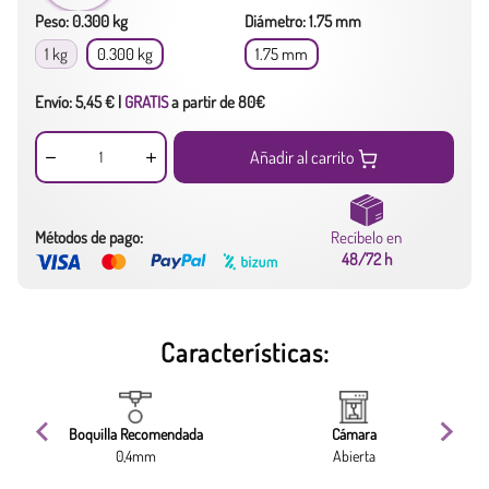
Peso: 0.300 kg
Diámetro: 1.75 mm
1 kg
0.300 kg
1.75 mm
Envío: 5,45 € |
GRATIS
a partir de 80€
Añadir al carrito
Métodos de pago:
Recíbelo en
48/72 h
Características:
Boquilla Recomendada
Cámara
0,4mm
Abierta