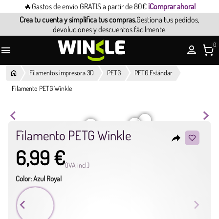
🔥Gastos de envío GRATIS a partir de 80€
¡Comprar ahora!
Crea tu cuenta y simplifica tus compras.
Gestiona tus pedidos,
devoluciones y descuentos fácilmente.
0

Filamentos impresora 3D
PETG
PETG Estándar
Filamento PETG Winkle
Filamento PETG Winkle
reply
6,99 €
(IVA incl.)
Color: Azul Royal