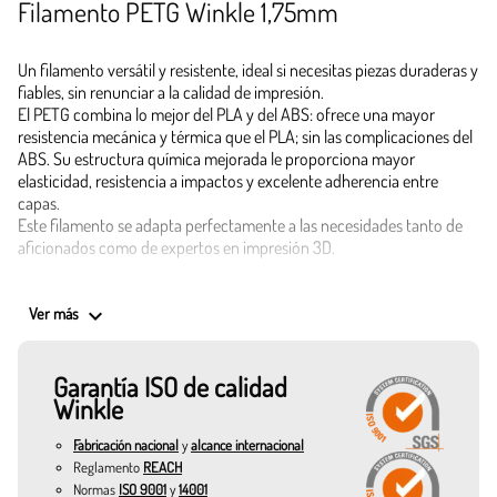
Filamento PETG Winkle 1,75mm
Un filamento versátil y resistente, ideal si necesitas piezas duraderas y
fiables, sin renunciar a la calidad de impresión.
El PETG combina lo mejor del PLA y del ABS: ofrece una mayor
resistencia mecánica y térmica que el PLA; sin las complicaciones del
ABS. Su estructura química mejorada le proporciona mayor
elasticidad, resistencia a impactos y excelente adherencia entre
capas.
Este filamento se adapta perfectamente a las necesidades tanto de
aficionados como de expertos en impresión 3D.
Una vez impreso, el PETG destaca por su resistencia a la humedad, los
keyboard_arrow_down
rayos UV y los productos químicos, lo que lo convierte en una opción
Ver más
fiable para piezas expuestas a condiciones exigentes.
Garantía ISO de calidad
Con diámetros precisos de 1,75 mm, este Filamento PETG se funde
Winkle
uniformemente a temperaturas entre 220ºC y 240ºC, asegurando
impresiones limpias, sin warping, y con gran detalle. La cama
Fabricación nacional
y
alcance internacional
recomendada entre 60ºC y 80ºC.
Reglamento
REACH
Normas
ISO 9001
y
14001
Dispones de tres presentaciones para elegir según tus necesidades: