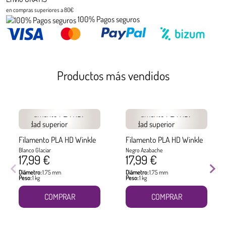
en compras superiores a 80€
100% Pagos seguros
Productos más vendidos
Filamento PLA HD Winkle
Filamento PLA HD Winkle
Blanco Glaciar
Negro Azabache
17,99 €
17,99 €
Diámetro:
1.75 mm
Diámetro:
1.75 mm
Peso:
1 kg
Peso:
1 kg
COMPRAR
COMPRAR