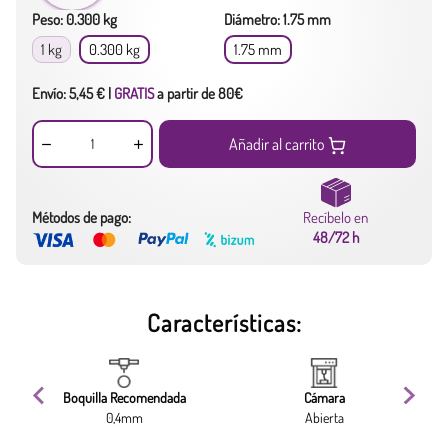
Peso: 0.300 kg
Diámetro: 1.75 mm
1 kg
0.300 kg
1.75 mm
Envío: 5,45 € |
GRATIS
a partir de 80€
Añadir al carrito
Métodos de pago:
Recíbelo en
48/72 h
Características:
Boquilla Recomendada
Cámara
0,4mm
Abierta