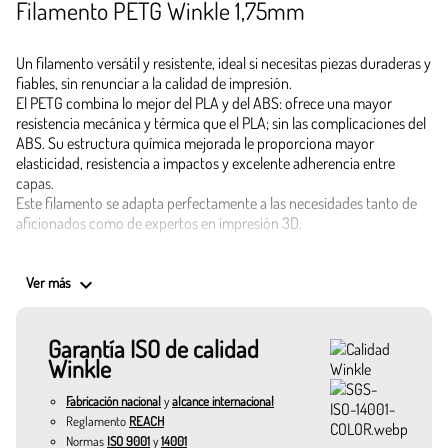
Filamento PETG Winkle 1,75mm
Un filamento versátil y resistente, ideal si necesitas piezas duraderas y
fiables, sin renunciar a la calidad de impresión.
El PETG combina lo mejor del PLA y del ABS: ofrece una mayor
resistencia mecánica y térmica que el PLA; sin las complicaciones del
ABS. Su estructura química mejorada le proporciona mayor
elasticidad, resistencia a impactos y excelente adherencia entre
capas.
Este filamento se adapta perfectamente a las necesidades tanto de
aficionados como de expertos en impresión 3D.
Una vez impreso, el PETG destaca por su resistencia a la humedad, los
keyboard_arrow_down
rayos UV y los productos químicos, lo que lo convierte en una opción
Ver más
fiable para piezas expuestas a condiciones exigentes.
Garantía ISO de calidad
Con diámetros precisos de 1,75 mm, este Filamento PETG se funde
Winkle
uniformemente a temperaturas entre 220ºC y 240ºC, asegurando
impresiones limpias, sin warping, y con gran detalle. La cama
Fabricación nacional
y
alcance internacional
recomendada entre 60ºC y 80ºC.
Reglamento
REACH
Normas
ISO 9001
y
14001
Dispones de tres presentaciones para elegir según tus necesidades: