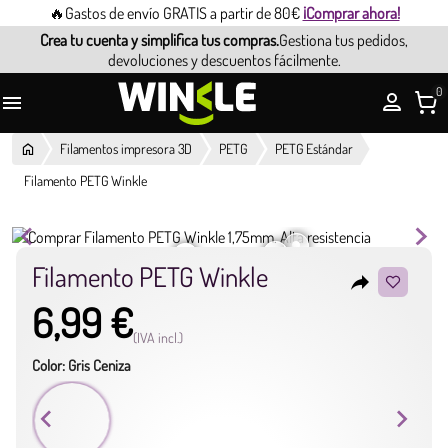
🔥Gastos de envío GRATIS a partir de 80€
¡Comprar ahora!
Crea tu cuenta y simplifica tus compras.
Gestiona tus pedidos,
devoluciones y descuentos fácilmente.
0

Filamentos impresora 3D
PETG
PETG Estándar
Filamento PETG Winkle
Filamento PETG Winkle
reply
6,99 €
(IVA incl.)
Color: Gris Ceniza