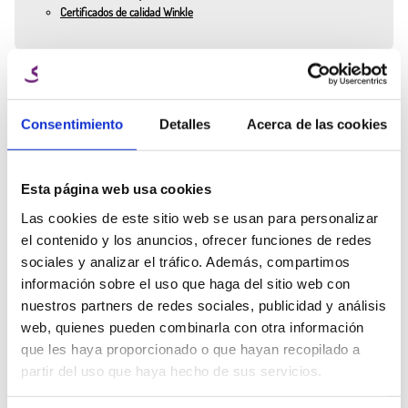
Certificados de calidad Winkle
300 g – Ideal para pruebas o pequeños proyectos.
1 kg – El estándar para uso regular.
3 kg – Perfecto para producciones largas o uso profesional.
¿Necesitas ayuda
Aplicaciones del Filamento PETG para impresión 3D
Ana Manchado
de un experto?
Key Account Manager
Consentimiento
Detalles
Acerca de las cookies
Piezas mecánicas resistentes.
Habla con el equipo Winkle y
Prototipos funcionales.
info@winkle.shop
recibe ayuda experta para
Modelos arquitectónicos y decorativos.
mejorar tus resultados 3D
Soportes, carcasas y componentes técnicos.
Esta página web usa cookies
(+34) 666 31 83 92
Piezas para exteriores gracias a su resistencia a la humedad.
Las cookies de este sitio web se usan para personalizar
Envases o componentes en contacto con líquidos.
el contenido y los anuncios, ofrecer funciones de redes
sociales y analizar el tráfico. Además, compartimos
Características clave del Filamento PETG
Ficha técnica
Parámetros de
Recursos 3D
información sobre el uso que haga del sitio web con
- Alta resistencia mecánica y térmica.
impresión
nuestros partners de redes sociales, publicidad y análisis
- Buen acabado visual.
web, quienes pueden combinarla con otra información
- Resistencia química y ambiental.
- Menor fragilidad que el PLA.
que les haya proporcionado o que hayan recopilado a
Otros clientes también compraron
- Fácil de imprimir en comparación con el AB.
partir del uso que haya hecho de sus servicios.