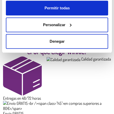
Filamento PLA HD Winkle
Permitir todas
Amarillo Canario
6,99 €
Personalizar
Diámetro:
1.75 mm
Peso:
0.300 kg
COMPRAR
Denegar
¿Por qué elegir Winkle?
Calidad garantizada
Entregas en 48/72 horas
Envío GRATIS