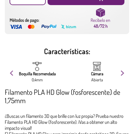
Métodos de pago:
Recíbelo en
48/72 h
Características:
ma
Boquilla Recomendada
Cámara
0,4mm
Abierta
Filamento PLA HD Glow (fosforescente) de
1,75mm
¿Buscas un filamento 3D que brille con luz propia? Prueba nuestro
Filamento PLA HD Glow (fosforescente). ¡Vas a obtener un alto
impacto visual!