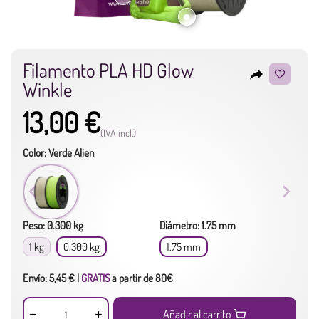
Filamento PLA HD Glow
reply
Winkle
13,00 €
(IVA incl.)
Color: Verde Alien
Peso: 0.300 kg
Diámetro: 1.75 mm
1 kg
0.300 kg
1.75 mm
Envío: 5,45 € |
GRATIS
a partir de 80€
Añadir al carrito