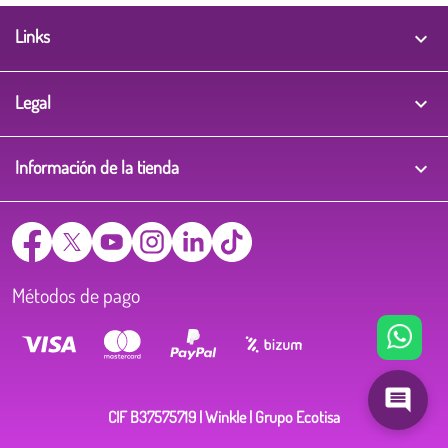
Links

Legal

Información de la tienda
keyboard_arrow_down
Métodos de pago
CIF B37575719 | Winkle | Grupo Ecotisa