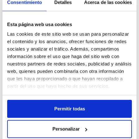
su bajo índice de humedad evita atascos y garantiza una extrusión
Consentimiento
Detalles
Acerca de las cookies
Habla con el equipo Winkle y
fluida.
info@winkle.shop
recibe ayuda experta para
mejorar tus resultados 3D
Recomendaciones técnicas del PLA HD Glow
(+34) 666 31 83 92
Esta página web usa cookies
Temperatura de impresión recomendada: 190 °C – 230 °C.
Temperatura de la cama: 50 °C – 70 °C.
Las cookies de este sitio web se usan para personalizar
Velocidad de impresión recomendada: 50-90 mm/s.
el contenido y los anuncios, ofrecer funciones de redes
Temperatura de Fusión: 155ºC.
sociales y analizar el tráfico. Además, compartimos
información sobre el uso que haga del sitio web con
Si estás pensando en comprar Filamento PLA HD Glow, este modelo
Ficha técnica
Parámetros de
Recursos 3D
nuestros partners de redes sociales, publicidad y análisis
de Winkle es el mejor filamento para crear modelos luminosos y
impresión
decorativos. Filamento impresora 3D profesional, con garantía de
web, quienes pueden combinarla con otra información
calidad y rendimiento superior.
que les haya proporcionado o que hayan recopilado a
partir del uso que haya hecho de sus servicios.
Otros clientes también compraron
¡Haz que cada impresión brille con personalidad propia!
Permitir todas
Personalizar
Filamento PLA HD Winkle