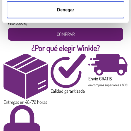
Amarillo Canario
6,99 €
Denegar
Diámetro:
1.75 mm
Peso:
0.300 kg
COMPRAR
¿Por qué elegir Winkle?
Envío GRATIS
en compras superiores a 80€
Calidad garantizada
Entregas en 48/72 horas