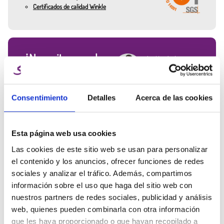
Certificados de calidad Winkle
Colores consistentes entre bobinas.
No requiere cámara cerrada.
Aplicaciones habituales:
¿Necesitas ayuda
Ana Manchado
Figuras y piezas visuales.
de un experto?
Key Account Manager
Maquetas y arquitectura.
Habla con el equipo Winkle y
info@winkle.shop
recibe ayuda experta para
Consentimiento
Detalles
Acerca de las cookies
Prototipos de diseño industrial.
mejorar tus resultados 3D
(+34) 666 31 83 92
Modelos de producto para presentación.
Esta página web usa cookies
Decoración y elementos estéticos.
Las cookies de este sitio web se usan para personalizar
Señalética y rotulación en interiores.
el contenido y los anuncios, ofrecer funciones de redes
sociales y analizar el tráfico. Además, compartimos
Ficha técnica
Parámetros de
Recursos 3D
Proyectos educativos y académicos.
información sobre el uso que haga del sitio web con
impresión
En Winkle encontrarás un
catálogo amplio de colores
, que permite adaptar la
nuestros partners de redes sociales, publicidad y análisis
pieza al uso final. Los colores
sólidos clásicos
como
Blanco Glaciar, Negro
web, quienes pueden combinarla con otra información
Otros clientes también compraron
Azabache, Gris Ceniza, Rojo Diablo o Azul Pacífico
son habituales en
que les haya proporcionado o que hayan recopilado a