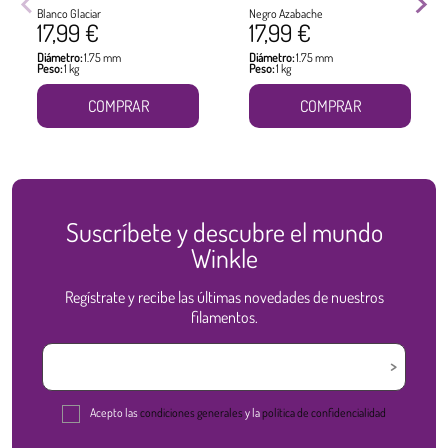
Blanco Glaciar
Negro Azabache
17,99 €
17,99 €
Diámetro:
1.75 mm
Diámetro:
1.75 mm
Peso:
1 kg
Peso:
1 kg
COMPRAR
COMPRAR
Suscríbete y descubre el mundo
Winkle
Regístrate y recibe las últimas novedades de nuestros
filamentos.
Acepto las
condiciones generales
y la
política de confidencialidad