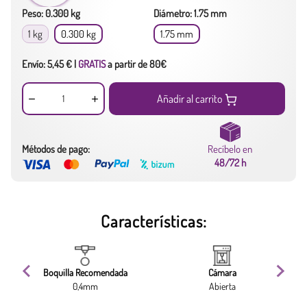
Peso: 0.300 kg
Diámetro: 1.75 mm
1 kg
0.300 kg
1.75 mm
Envío: 5,45 € |
GRATIS
a partir de 80€
Añadir al carrito
Métodos de pago:
Recíbelo en
48/72 h
Características:
ma
Boquilla Recomendada
Cámara
0,4mm
Abierta