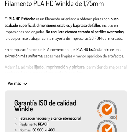
Filamento PLA HD Winkle de 1,75mm
El
PLA HD Estándar
es un filamento orientado a obtener piezas con
buen
acabado superficial
,
dimensiones estables
y
baja tasa de fallos
, incluso en
impresiones prolongadas.
No requiere cámara cerrada ni perfiles avanzados
,
lo que permite trabajar con la mayoría de impresoras 3D FDM del mercado.
En comparación con un PLA convencional, el
PLA HD Estándar
ofrece una
extrusión más uniforme
, capas más limpias y menor aparición de artefactos.
Además, admite
lijado, imprimación y pintura
, permitiendo mejorar el
acabado final cuando el proyecto lo requiere.
keyboard_arrow_down
Ver más
Cualidades destacadas del PLA HD Estándar:
Acabado muy limpio.
Garantía ISO de calidad
Buena estabilidad dimensional.
Winkle
Menos problemas de adhesión y warping.
Fabricación nacional
y
alcance internacional
Reglamento
REACH
Compatible con la mayoría de impresoras FDM.
Normas
ISO 9001
y
14001