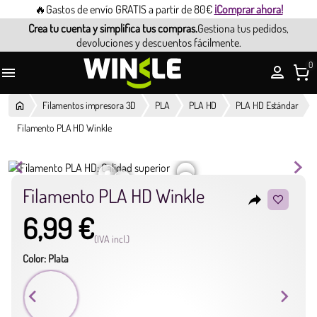
🔥Gastos de envío GRATIS a partir de 80€
¡Comprar ahora!
Crea tu cuenta y simplifica tus compras.
Gestiona tus pedidos,
devoluciones y descuentos fácilmente.
0

Filamentos impresora 3D
PLA
PLA HD
PLA HD Estándar
Filamento PLA HD Winkle
Filamento PLA HD Winkle
reply
6,99 €
(IVA incl.)
Color: Plata