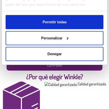
prototipado y piezas funcionales ligeras. La gama
Fluorescente
(Rosa, Amarillo,
partir del uso que haya hecho de sus servicios.
Naranja y Verde Eléctrico) es adecuada para
señalética y elementos visuales
. La
gama
Pastel
(Amarillo Cúrcuma, Amarillo Plátano, Lila Suave, Azul Turquesa,
Azul Nube y Rosa Algodón de Azúcar) ofrece una estética más suave para
Permitir todas
maquetas, decoración y proyectos creativos.
El
PLA Winkle se fabrica en España
y garantiza
diámetro constante,
Filamento PLA HD Winkle
extrusión uniforme y menor tasa de atascos
, lo que facilita la
Personalizar
Amarillo Canario
impresión incluso en proyectos de larga duración.
6,99 €
Diámetro:
1.75 mm
Denegar
Peso:
0.300 kg
COMPRAR
¿Por qué elegir Winkle?
Calidad garantizada